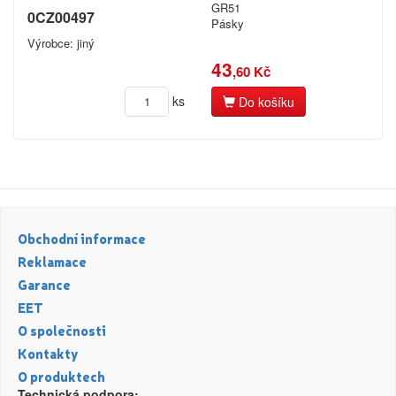
GR51
0CZ00497
Pásky
Výrobce: jiný
43
,60 Kč
ks
Do košíku
Obchodní informace
Reklamace
Garance
EET
O společnosti
Kontakty
O produktech
Technická podpora: