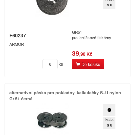
pro kopírovací stroje
S U
Ostatní
Label tape
Papíry a fólie
GR51
F60237
pro jehličkové tiskárny
Filamenty 3DW
ARMOR
Pásky
39
,90 Kč
Samolepící štítky
Čisticí prostředky
ks
Do košíku
Textilní stuhy
Kazety pro reg. pokladny a bar.válečky
Ostatní
alternativní páska pro pokladny,​ kalkulačky S+​U nylon
Gr.​51 černá
Zaregistrujte se
krab.
S U
Kč