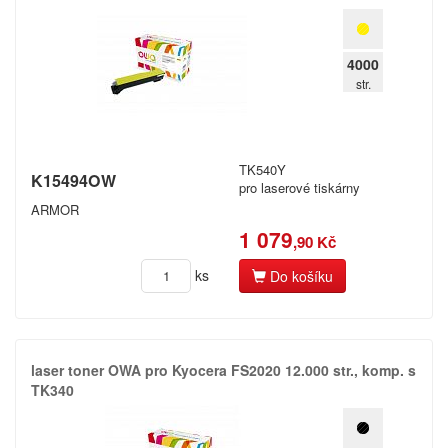
4000
str.
TK540Y
K15494OW
pro laserové tiskárny
ARMOR
1 079
,90 Kč
ks
Do košíku
laser toner OWA pro Kyocera FS2020 12.​000 str.​,​ komp.​ s
TK340