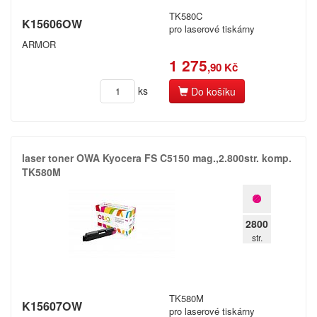
TK580C
K15606OW
pro laserové tiskárny
ARMOR
1 275
,90 Kč
ks
Do košíku
laser toner OWA Kyocera FS C5150 mag.​,​2.​800str.​ komp.​
TK580M
2800
str.
TK580M
K15607OW
pro laserové tiskárny