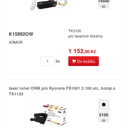
14500
str.
TK3150
K15892OW
pro laserové tiskárny
ARMOR
1 152
,50 Kč
ks
Do košíku
laser toner OWA pro Kyocera FS1061 2.​100 str.​,​ komp.​s
TK1125
2100
str.