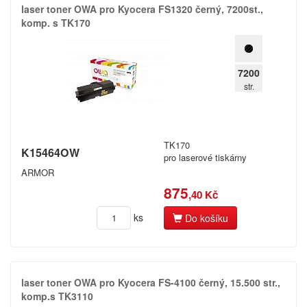
laser toner OWA pro Kyocera FS1320 černý,​ 7200st.​,​
komp.​ s TK170
7200
str.
TK170
K15464OW
pro laserové tiskárny
ARMOR
875
,40 Kč
ks
Do košíku
laser toner OWA pro Kyocera FS-​4100 černý,​ 15.​500 str.​,​
komp.​s TK3110