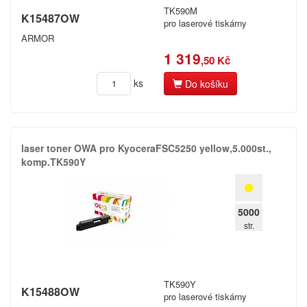
TK590M
K15487OW
pro laserové tiskárny
ARMOR
1 319
,50 Kč
ks
Do košíku
laser toner OWA pro KyoceraFSC5250 yellow,​5.​000st.​,​
komp.​TK590Y
5000
str.
TK590Y
K15488OW
pro laserové tiskárny