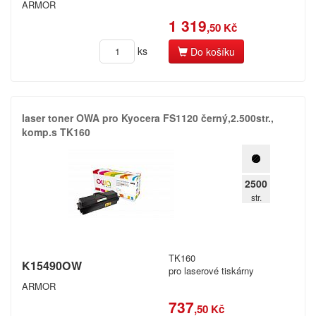
ARMOR
1 319
,50 Kč
ks
Do košíku
laser toner OWA pro Kyocera FS1120 černý,​2.​500str.​,​
komp.​s TK160
2500
str.
TK160
K15490OW
pro laserové tiskárny
ARMOR
737
,50 Kč