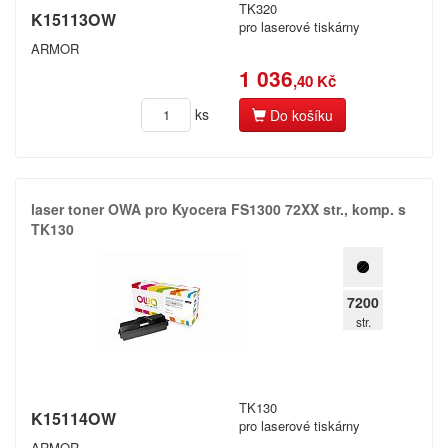
TK320
K15113OW
pro laserové tiskárny
Okidata
ARMOR
Olivetti
1 036
,40 Kč
Olympia
ks
Do košíku
Panasonic
Philips
laser toner OWA pro Kyocera FS1300 72XX str.​,​ komp.​ s
Printronix
TK130
Ricoh
7200
Samsung
str.
Seikosha
Sharp
TK130
K15114OW
pro laserové tiskárny
Smith
ARMOR