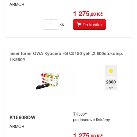
ARMOR
1 275
,90 Kč
ks
Do košíku
laser toner OWA Kyocera FS C5150 yell.​,​2.​800str.​komp.​
TK580Y
2800
str.
TK580Y
K15608OW
pro laserové tiskárny
ARMOR
1 275
,90 Kč