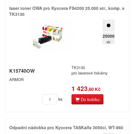
laser toner OWA pro Kyocera FS4200 25.​000 str.​,​ komp.​ s
TK3130
25000
str.
TK3130
K15740OW
pro laserové tiskárny
ARMOR
1 423
,60 Kč
ks
Do košíku
Odpadní nádobka pro Kyocera TASKalfa 3050ci,​ WT-860