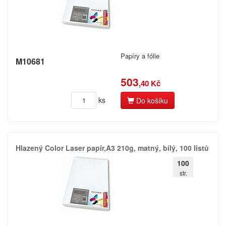
Papíry a fólie
M10681
503
,40 Kč
ks
Do košíku
Hlazený Color Laser papír,​A3 210g,​ matný,​ bílý,​ 100 listů
100
str.