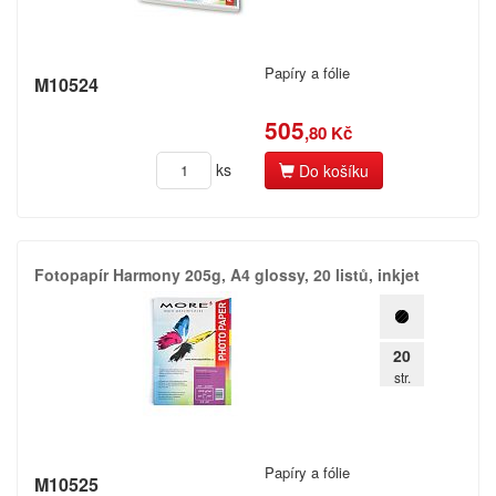
Papíry a fólie
M10524
505
,80 Kč
ks
Do košíku
Fotopapír Harmony 205g,​ A4 glossy,​ 20 listů,​ inkjet
20
str.
Papíry a fólie
M10525