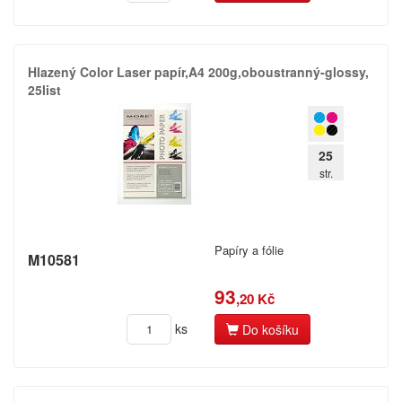
Hlazený Color Laser papír,​A4 200g,​oboustranný-glossy,​
25list
25
str.
Papíry a fólie
M10581
93
,20 Kč
ks
Do košíku