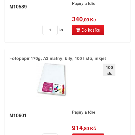
Papíry a fólie
M10589
340
,00 Kč
ks
Do košíku
Fotopapír 170g,​ A3 matný,​ bílý,​ 100 listů,​ inkjet
100
str.
Papíry a fólie
M10601
914
,80 Kč