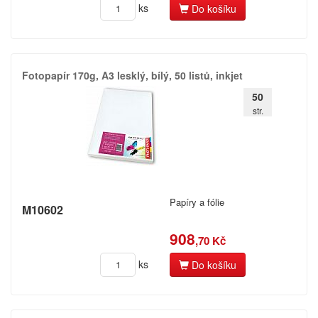
ks
Do košíku
Fotopapír 170g,​ A3 lesklý,​ bílý,​ 50 listů,​ inkjet
50
str.
Papíry a fólie
M10602
908
,70 Kč
ks
Do košíku