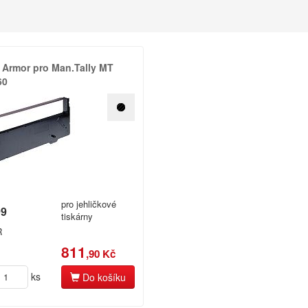
 Armor pro Man.​Tally MT
60
pro jehličkové
99
tiskárny
R
811
,90 Kč
ks
Do košíku