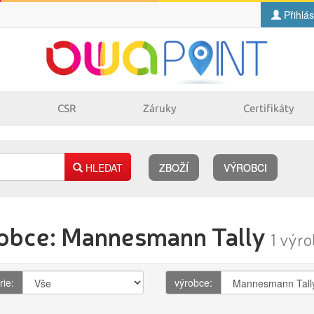
Přihlás
CSR
Záruky
Certifikáty
HLEDAT
ZBOŽÍ
VÝROBCI
Náplně
obce: Mannesmann Tally
pro laserové
pro jehličkové
1 výr
tiskárny
tiskárny
pro inkoustové
pro kopírovací
tiskárny
stroje
rie:
výrobce: