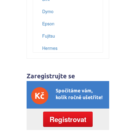
Dymo
Epson
Fujitsu
Hermes
HP (Hewlett Packard)
IBM
Zaregistrujte se
Konica
Spočítáme vám,
Kč
Konica-Minolta (Minolta)
kolik ročně ušetříte!
Kyocera
Registrovat
Lexmark
Mannesmann Tally