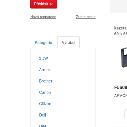
Přihlásit se
Nová registrace
Ztráta hesla
kazeta
691/​ 6
Kategorie
Výrobci
3DW
Armor
Brother
F560
Canon
ARMO
Citizen
Dell
DIN