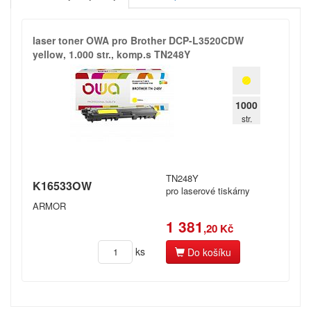
Spočítáme vám,
kolik ročně ušetříte!
laser toner OWA pro Brother DCP-​L3520CDW
yellow,​ 1.​000 str.​,​ komp.​s TN248Y
Registrovat
1000
str.
TN248Y
K16533OW
pro laserové tiskárny
ARMOR
1 381
,20 Kč
ks
Do košíku