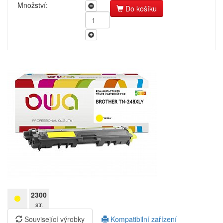
pro kopírovací stroje
Množství:
Do košíku
Ostatní
Label tape
Papíry a fólie
Filamenty 3DW
Pásky
Samolepící štítky
Čisticí prostředky
Textilní stuhy
Kazety pro reg. pokladny a bar.válečky
Ostatní
Zaregistrujte se
2300
str.
Kč
Související výrobky
Kompatibilní zařízení