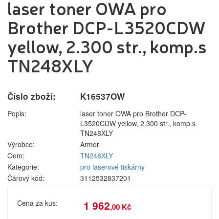
laser toner OWA pro
pro laserové
Label tape
Přihlášení zákazníka
tiskárny
Papíry a
Brother DCP-L3520CDW
pro
fólie
jehličkové
yellow, 2.300 str., komp.s
Filamenty
tiskárny
3DW
TN248XLY
pro
Pásky
Přihlásit se
inkoustové
Samolepící
tiskárny
štítky
Nová registrace
Ztráta hesla
pro
Číslo zboží:
K16537OW
Čisticí
kopírovací
prostředky
Popis:
stroje
laser toner OWA pro Brother DCP-
L3520CDW yellow, 2.300 str., komp.s
Textilní
TN248XLY
Kategorie
Výrobci
stuhy
Výrobce:
Armor
Kazety pro
Oem:
TN248XLY
reg.
Náplně
Kategorie:
pro laserové tiskárny
pokladny a
Čárový kód:
3112532837201
bar.válečky
pro laserové tiskárny
Ostatní
pro jehličkové tiskárny
Cena za kus:
1 962
,00 Kč
pro inkoustové tiskárny