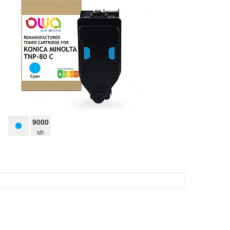
Textilní stuhy
Kazety pro
reg. pokladny
a bar.válečky
Ostatní
9000
str.