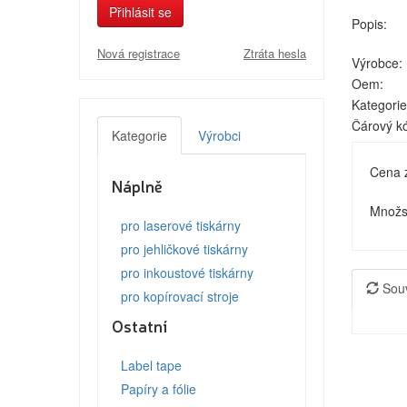
Přihlásit se
Popis:
Nová registrace
Ztráta hesla
Výrobce:
Oem:
Kategorie
Čárový k
Kategorie
Výrobci
Cena 
Náplně
Množst
pro laserové tiskárny
pro jehličkové tiskárny
pro inkoustové tiskárny
Souv
pro kopírovací stroje
Ostatní
Label tape
Papíry a fólie