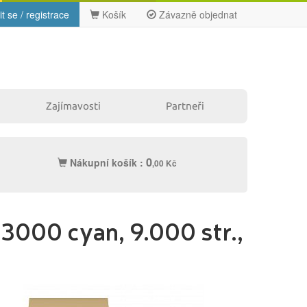
it se / registrace
Košík
Závazně objednat
Zajímavosti
Partneři
0
Nákupní košík :
,00 Kč
Ostatní
3000 cyan, 9.000 str.,
Label tape
Papíry a fólie
Filamenty
Pásky
3DW
Samolepící
Čisticí
štítky
prostředky