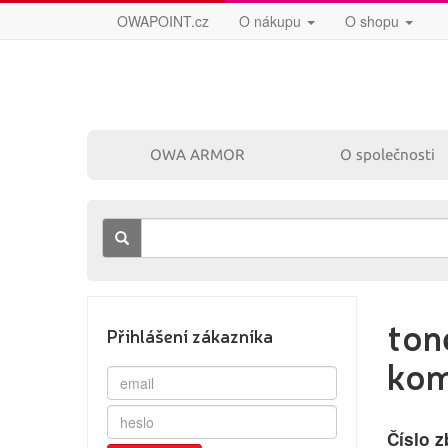
OWAPOINT.cz
O nákupu
O shopu
OWA ARMOR
O společnosti
ton
Přihlášení zákazníka
kom
Číslo z