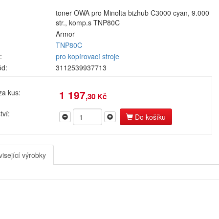
toner OWA pro Minolta bizhub C3000 cyan, 9.000
str., komp.s TNP80C
Armor
TNP80C
:
pro kopírovací stroje
ód:
3112539937713
za kus:
1 197
,30 Kč
ví:
Do košíku
isející výrobky