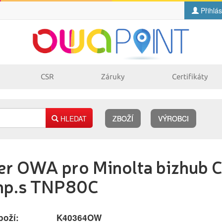
Přihlás
CSR
Záruky
Certifikáty
HLEDAT
ZBOŽÍ
VÝROBCI
Náplně
er OWA pro Minolta bizhub C
pro laserové
pro jehličkové
tiskárny
tiskárny
p.s TNP80C
pro inkoustové
pro kopírovací
tiskárny
stroje
boží:
K40364OW