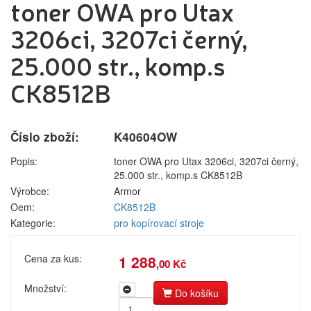
toner OWA pro Utax
pro laserové
Label tape
Přihlášení zákazníka
tiskárny
Papíry a
3206ci, 3207ci černý,
pro
fólie
jehličkové
25.000 str., komp.s
Filamenty
tiskárny
3DW
CK8512B
pro
Pásky
Přihlásit se
inkoustové
Samolepící
tiskárny
štítky
Nová registrace
Ztráta hesla
pro
Číslo zboží:
K40604OW
Čisticí
kopírovací
prostředky
Popis:
stroje
toner OWA pro Utax 3206ci, 3207ci černý,
25.000 str., komp.s CK8512B
Textilní
Výrobce:
Armor
Kategorie
Výrobci
stuhy
Oem:
CK8512B
Kazety pro
Kategorie:
pro kopírovací stroje
reg.
Náplně
pokladny a
bar.válečky
Cena za kus:
1 288
pro laserové tiskárny
,00 Kč
Ostatní
pro jehličkové tiskárny
Množství:
Do košíku
pro inkoustové tiskárny