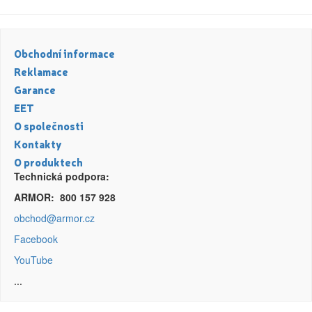
Spočítáme vám,
kolik ročně ušetříte!
Obchodní informace
Reklamace
Garance
Registrovat
EET
O společnosti
Kontakty
O produktech
Technická podpora:
ARMOR: 800 157 928
obchod@armor.cz
Facebook
YouTube
...