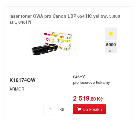
laser toner OWA pro Canon LBP 654 HC yellow,​ 5.​000
str.​,​ 046HY
5000
str.
046HY
K18174OW
pro laserové tiskárny
ARMOR
2 519
,80 Kč
ks
Do košíku