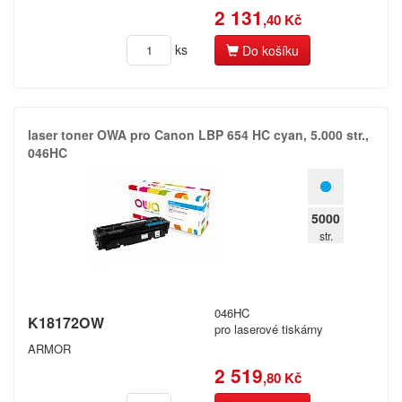
2 131
,40 Kč
ks
Do košíku
laser toner OWA pro Canon LBP 654 HC cyan,​ 5.​000 str.​,​
046HC
5000
str.
046HC
K18172OW
pro laserové tiskárny
ARMOR
2 519
,80 Kč