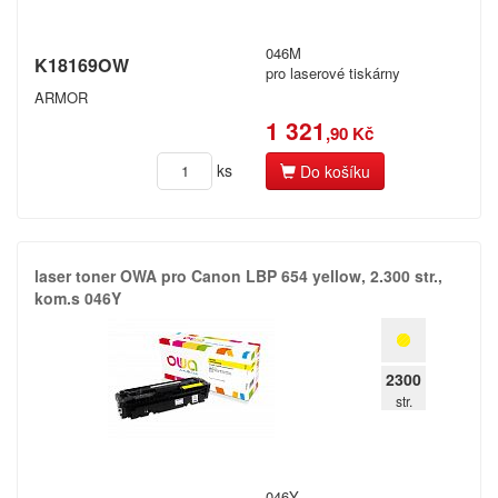
046M
K18169OW
pro laserové tiskárny
ARMOR
1 321
,90 Kč
ks
Do košíku
laser toner OWA pro Canon LBP 654 yellow,​ 2.​300 str.​,​
kom.​s 046Y
2300
str.
046Y