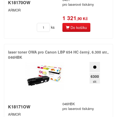
K18170OW
pro laserové tiskárny
ARMOR
1 321
,90 Kč
ks
Do košíku
laser toner OWA pro Canon LBP 654 HC černý,​ 6.​300 str.​,​
046HBK
6300
str.
046HBK
K18171OW
pro laserové tiskárny
ARMOR