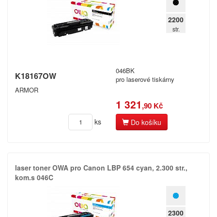
pro kopírovací stroje
Ostatní
2200
str.
Label tape
Papíry a fólie
Filamenty 3DW
046BK
K18167OW
Pásky
pro laserové tiskárny
Samolepící štítky
ARMOR
1 321
Čisticí prostředky
,90 Kč
Textilní stuhy
ks
Do košíku
Kazety pro reg. pokladny a bar.válečky
Ostatní
laser toner OWA pro Canon LBP 654 cyan,​ 2.​300 str.​,​
kom.​s 046C
Zaregistrujte se
Kč
2300