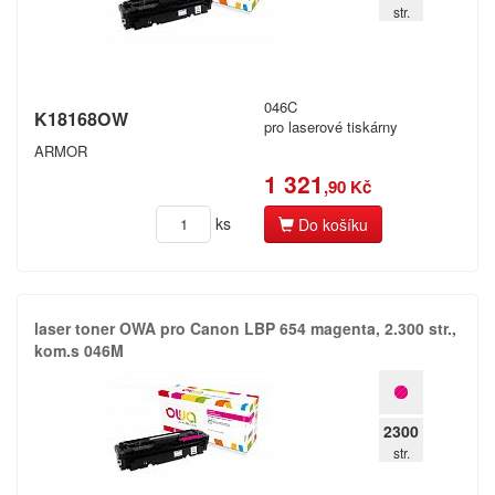
str.
Spočítáme vám,
kolik ročně ušetříte!
046C
K18168OW
pro laserové tiskárny
ARMOR
Registrovat
1 321
,90 Kč
ks
Do košíku
laser toner OWA pro Canon LBP 654 magenta,​ 2.​300 str.​,​
kom.​s 046M
2300
str.