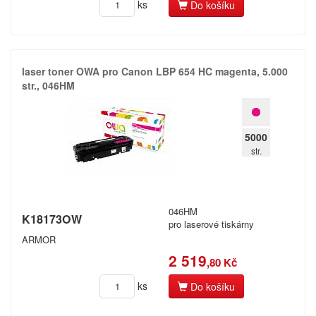
ks
Do košíku
laser toner OWA pro Canon LBP 654 HC magenta,​ 5.​000
str.​,​ 046HM
5000
str.
046HM
K18173OW
pro laserové tiskárny
ARMOR
2 519
,80 Kč
ks
Do košíku