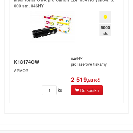
000 str.​,​ 046HY
Spočítáme vám,
kolik ročně ušetříte!
5000
str.
Registrovat
046HY
K18174OW
pro laserové tiskárny
ARMOR
2 519
,80 Kč
ks
Do košíku