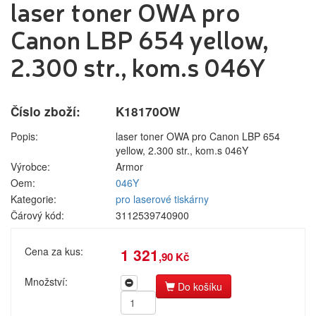
laser toner OWA pro
pro laserové
Label tape
Přihlášení zákazníka
tiskárny
Papíry a
Canon LBP 654 yellow,
pro
fólie
jehličkové
2.300 str., kom.s 046Y
Filamenty
tiskárny
3DW
pro
Pásky
Přihlásit se
inkoustové
Číslo zboží:
K18170OW
Samolepící
tiskárny
štítky
Nová registrace
Ztráta hesla
pro
Popis:
laser toner OWA pro Canon LBP 654
Čisticí
kopírovací
yellow, 2.300 str., kom.s 046Y
prostředky
stroje
Výrobce:
Armor
Textilní
Oem:
046Y
Kategorie
Výrobci
stuhy
Kategorie:
pro laserové tiskárny
Kazety pro
Čárový kód:
3112539740900
reg.
Náplně
pokladny a
Cena za kus:
1 321
,90 Kč
bar.válečky
pro laserové tiskárny
Ostatní
Množství:
pro jehličkové tiskárny
Do košíku
pro inkoustové tiskárny